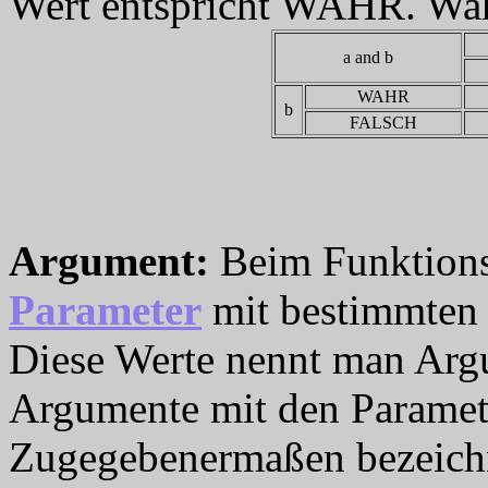
Wert entspricht WAHR. Wahr
a and b
WAHR
b
FALSCH
Argument
:
Beim Funktions
Parameter
mit bestimmten W
Diese Werte nennt man Arg
Argumente mit den Paramet
Zugegebenermaßen bezeichne