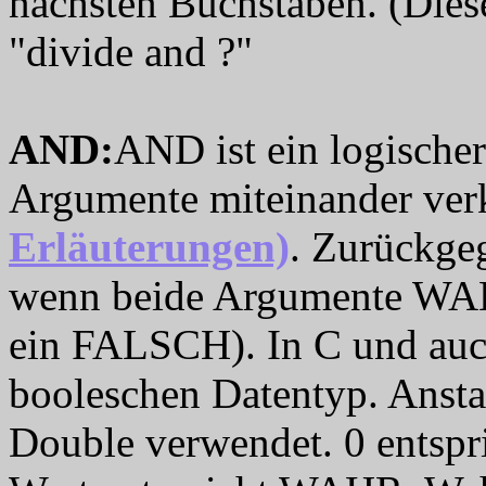
nächsten Buchstaben. (Dies
"divide and ?"
AND
:
AND ist ein logische
Argumente miteinander ve
Erläuterungen)
. Zurückge
wenn beide Argumente WAHR
ein FALSCH). In C und auch
booleschen Datentyp. Ansta
Double verwendet. 0 entsp