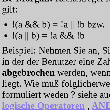
gilt:
!(a && b) = !a || !b bzw.
!(a || b) = !a && !b
Beispiel: Nehmen Sie an, S
in der der Benutzer eine Zah
abgebrochen
werden, wenn
liegt. Wie muß folglicherwe
formuliert weden ? siehe a
logische Operatoren
,
AN