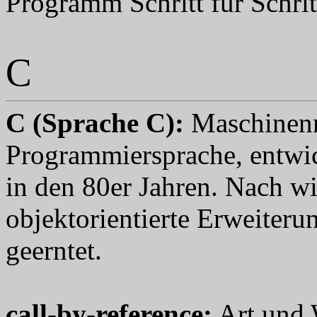
Programm Schritt für Schrit
C
C (
Sprache C
):
Maschinenn
Programmiersprache, entwi
in den 80er Jahren. Nach wi
objektorientierte Erweiter
geerntet.
call-by-reference
:
Art und 